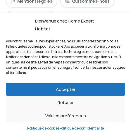
Mentions légales
Qui sommes-nous
Nous contacter
Bienvenue chez Home Expert
Habitat
Pour offrir les meilleures expériences, nous utilisons des technologies
Informations complémentaires
telles que les cookies pour stocker et/ou accéder aux informations des
appareils. Le fait de consentir à ces technologies nous permettra de
Du Lundi au Vendredi de 09h00 à 17h00
traiter des données telles que le comportement de navigation ou les ID
uniques sur ce site. Le fait de ne pas consentir ou de retirer son
4 Rue Suchet, 94700 Maisons-Alfort, France
consentement peut avoir un effet négatif sur certaines caractéristiques
et fonctions.
contact@homexperthabitat.fr
Accepter
Étude personnalisée
Refuser
Voir les préférences
© 2024 Home Expert Habitat - Tous droits réservés.
Politique de cookies
Politique de confidentialité